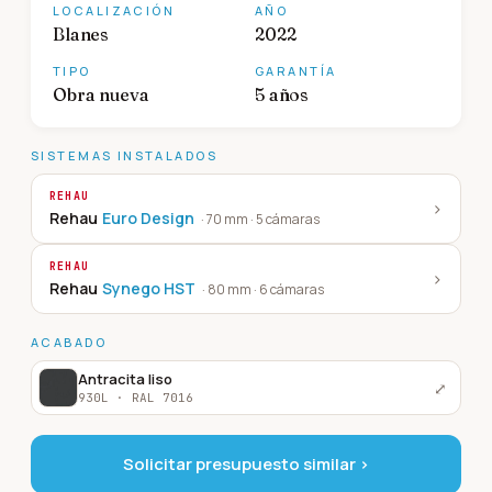
LOCALIZACIÓN
AÑO
Blanes
2022
TIPO
GARANTÍA
Obra nueva
5 años
SISTEMAS INSTALADOS
REHAU
›
Rehau
Euro Design
·
70 mm · 5 cámaras
REHAU
›
Rehau
Synego HST
·
80 mm · 6 cámaras
ACABADO
Antracita liso
⤢
930L · RAL 7016
Solicitar presupuesto similar ›