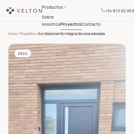
Productos
+34 872 02 99 
Sobre
nosotros
Proyectos
Contacto
Inicio
/
Proyectos
/
Acristalamiento integral de casa adosada
2022