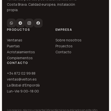
Costa Brava. Calidad europea, instalación
propia.
PRODUCTOS
EMPRESA
Ventanas
Sobre nosotros
Puertas
Proyectos
Acristalamientos
Contacto
Complementos
CONTACTO
+34 872 02 99 88
ventas@velton.es
La Bisbal d'Empordà
Lun–Vie 9:00–18:00
Los precios, plazos y características técnicas publicados en este sitio