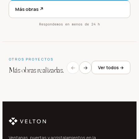
Más obras ↗
Respondemos en menos de 24 h
OTROS PROYECTOS
←
→
Ver todos →
Más obras realizadas.
Villas en Mas Nou
Chalet r
Platja d'Aro
·
2024
Calella d
Ventanas, puertas y acristalamientos en la