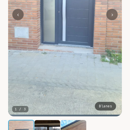
‹
›
Blanes
1
/
3