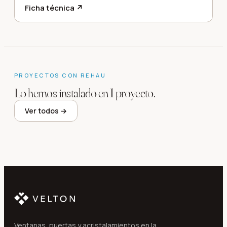
Ficha técnica ↗
PROYECTOS CON
REHAU
Lo hemos instalado en
1
proyecto
.
Ver todos →
Acristalamiento integral de casa adosada
Blanes
·
2022
Ventanas, puertas y acristalamientos en la