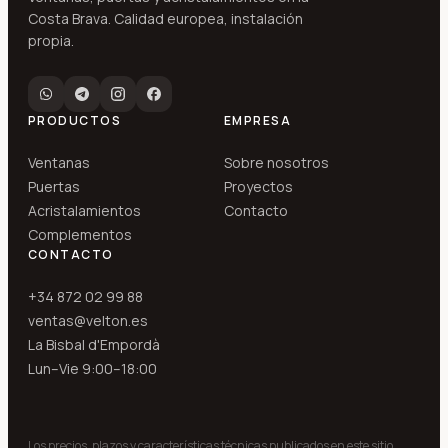
Costa Brava. Calidad europea, instalación
propia.
PRODUCTOS
EMPRESA
Ventanas
Sobre nosotros
Puertas
Proyectos
Acristalamientos
Contacto
Complementos
CONTACTO
+34 872 02 99 88
ventas@velton.es
La Bisbal d'Empordà
Lun–Vie 9:00–18:00
Los precios, plazos y características técnicas publicados en este sitio