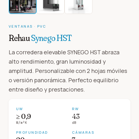
VENTANAS
·
PVC
Rehau
Synego HST
La corredera elevable SYNEGO HST abraza
alto rendimiento, gran luminosidad y
amplitud. Personalizable con 2 hojas móviles
o versión panorámica. Perfecto equilibrio
entre diseño y prestaciones.
UW
RW
≥ 0,9
43
W/m²K
dB
PROFUNDIDAD
CÁMARAS