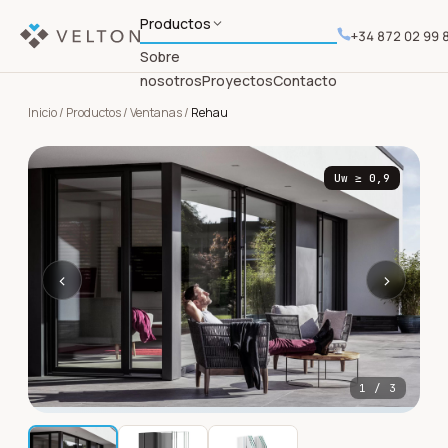
Productos
+34 872 02 99 
Sobre
nosotros
Proyectos
Contacto
Inicio
/
Productos
/
Ventanas
/
Rehau
Uw
≥ 0,9
‹
›
1
/
3