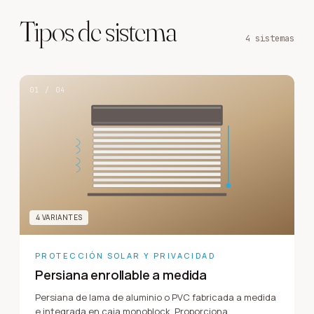
Tipos de sistema
4
sistema
s
01
/
04
4
VARIANTE
S
PROTECCIÓN SOLAR Y PRIVACIDAD
Persiana enrollable a medida
Persiana de lama de aluminio o PVC fabricada a medida
e integrada en caja monoblock. Proporciona