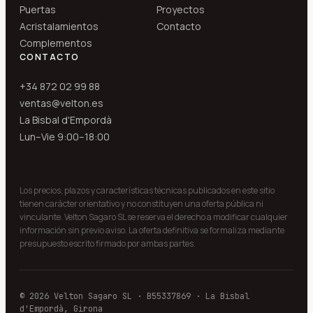
Puertas
Proyectos
Acristalamientos
Contacto
Complementos
CONTACTO
+34 872 02 99 88
ventas@velton.es
La Bisbal d'Empordà
Lun–Vie 9:00–18:00
Los precios, plazos y características técnicas publicados en este sitio
tienen carácter orientativo y no constituyen una oferta pública ni
vinculante. Velton Sagaro SL se reserva el derecho a modificar cualquier
información sin previo aviso. La oferta definitiva se formaliza mediante
presupuesto escrito firmado por ambas partes.
© 2026 Velton Sagaro SL · B55337869 · La Bisbal
d'Empordà, Girona