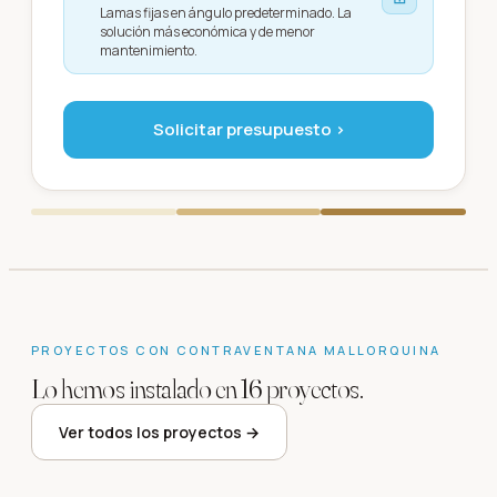
Lamas fijas en ángulo predeterminado. La
solución más económica y de menor
mantenimiento.
Solicitar presupuesto ›
PROYECTOS CON
CONTRAVENTANA MALLORQUINA
Lo hemos instalado en
16
proyectos
.
Chalet rustico
Acristalamiento de
Ver todos los proyectos →
Villas en Mas Nou
Calella de
Ático en S´Agaro
Chalé
Platja d'Aro
·
2024
Palafrugell
·
2024
S´Agaro
·
2023
Calonge
·
2023