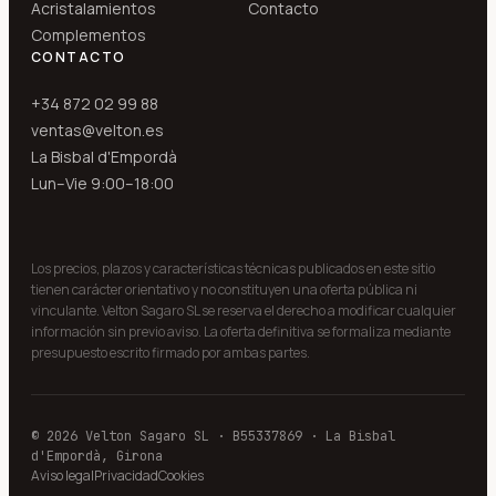
Acristalamientos
Contacto
Complementos
CONTACTO
+34 872 02 99 88
ventas@velton.es
La Bisbal d'Empordà
Lun–Vie 9:00–18:00
Los precios, plazos y características técnicas publicados en este sitio
tienen carácter orientativo y no constituyen una oferta pública ni
vinculante. Velton Sagaro SL se reserva el derecho a modificar cualquier
información sin previo aviso. La oferta definitiva se formaliza mediante
presupuesto escrito firmado por ambas partes.
© 2026 Velton Sagaro SL · B55337869 · La Bisbal
d'Empordà, Girona
Aviso legal
Privacidad
Cookies