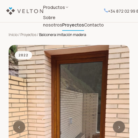
Productos
+34 872 02 99 
Sobre
nosotros
Proyectos
Contacto
Inicio
/
Proyectos
/
Balconera imitación madera
2022
‹
›