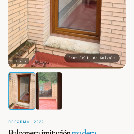
Sant Feliu de Guíxols
1
/
2
REFORMA
·
2022
Balconera imitación
madera