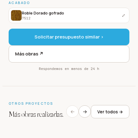
ACABADO
Roble Dorado gofrado
⤢
7512
Solicitar presupuesto similar ›
Más obras ↗
Respondemos en menos de 24 h
OTROS PROYECTOS
←
→
Ver todos →
Más obras realizadas.
Villas en Mas Nou
Chalet r
Platja d'Aro
·
2024
Calella d