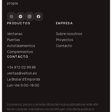
propia.
PRODUCTOS
EMPRESA
Ventanas
Sobre nosotros
Puertas
Proyectos
Acristalamientos
Contacto
Complementos
CONTACTO
+34 872 02 99 88
ventas@velton.es
La Bisbal d'Empordà
Lun–Vie 9:00–18:00
Los precios, plazos y características técnicas publicados en este sitio
tienen carácter orientativo y no constituyen una oferta pública ni