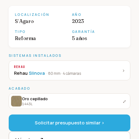
LOCALIZACIÓN
AÑO
S´Agaro
2023
TIPO
GARANTÍA
Reforma
5 años
SISTEMAS INSTALADOS
REHAU
›
Rehau
Slinova
·
80 mm · 4 cámaras
ACABADO
Oro cepillado
⤢
1443L
Solicitar presupuesto similar ›