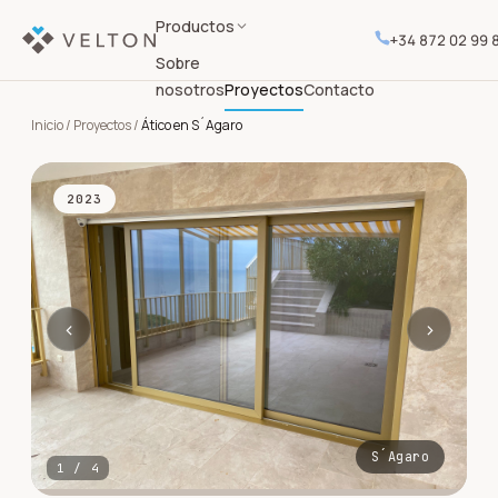
Productos
+34 872 02 99 
Sobre
nosotros
Proyectos
Contacto
Inicio
/
Proyectos
/
Ático en S´Agaro
2023
‹
›
S´Agaro
1
/
4