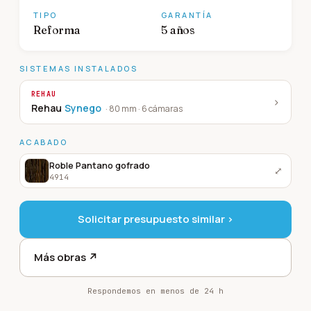
TIPO
GARANTÍA
Reforma
5 años
SISTEMAS INSTALADOS
REHAU
›
Rehau
Synego
·
80 mm · 6 cámaras
ACABADO
Roble Pantano gofrado
⤢
4914
Solicitar presupuesto similar ›
Más obras ↗
Respondemos en menos de 24 h