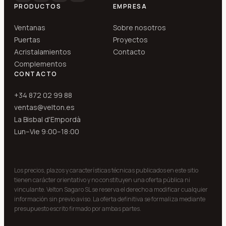
PRODUCTOS
EMPRESA
Ventanas
Sobre nosotros
Puertas
Proyectos
Acristalamientos
Contacto
Complementos
CONTACTO
+34 872 02 99 88
ventas@velton.es
La Bisbal d'Empordà
Lun–Vie 9:00–18:00
Los precios, plazos y características técnicas publicados en este sitio
tienen carácter orientativo y no constituyen una oferta pública ni
vinculante. Velton Sagaro SL se reserva el derecho a modificar cualquier
información sin previo aviso. La oferta definitiva se formaliza mediante
presupuesto escrito firmado por ambas partes.