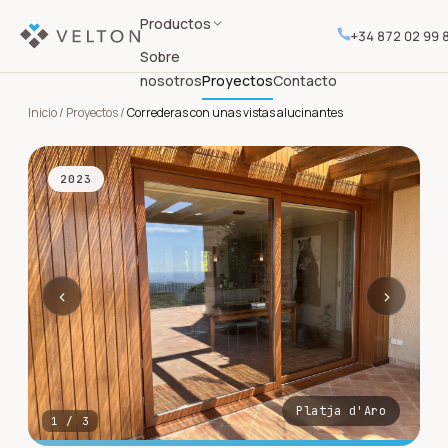
Productos
+34 872 02 99 
Sobre
nosotros
Proyectos
Contacto
Inicio
/
Proyectos
/
Correderas con unas vistas alucinantes
2023
‹
›
Platja d'Aro
1
/
3