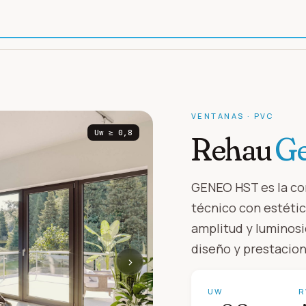
VENTANAS
·
PVC
Uw
≥ 0,8
Rehau
G
GENEO HST es la co
técnico con estétic
amplitud y luminosi
diseño y prestacion
›
UW