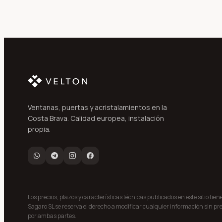
Ventanas, puertas y acristalamientos en la
Costa Brava. Calidad europea, instalación
propia.
Los precios, plazos y características técnicas publicados en este sitio tie
Sagaro SL se reserva el derecho a modificar cualquier información sin pre
por ambas partes.