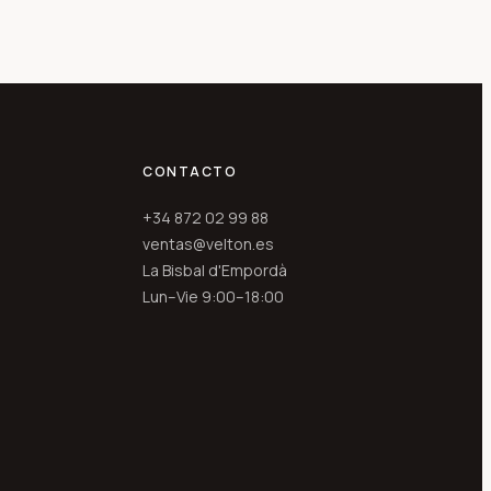
CONTACTO
+34 872 02 99 88
ventas@velton.es
La Bisbal d'Empordà
Lun–Vie 9:00–18:00