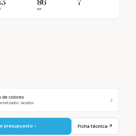
43
86
7
B
mm
o de colores
›
· anodizados · lacados
ar presupuesto ›
Ficha técnica ↗