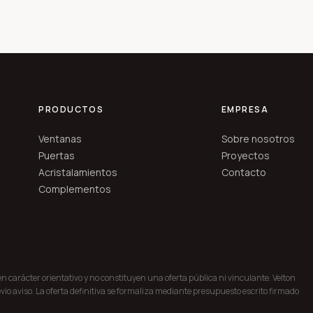
PRODUCTOS
EMPRESA
Ventanas
Sobre nosotros
Puertas
Proyectos
Acristalamientos
Contacto
Complementos
nen carácter orientativo y no constituyen una oferta pública ni vinculante. Velton
vio aviso. La oferta definitiva se formaliza mediante presupuesto escrito firmado