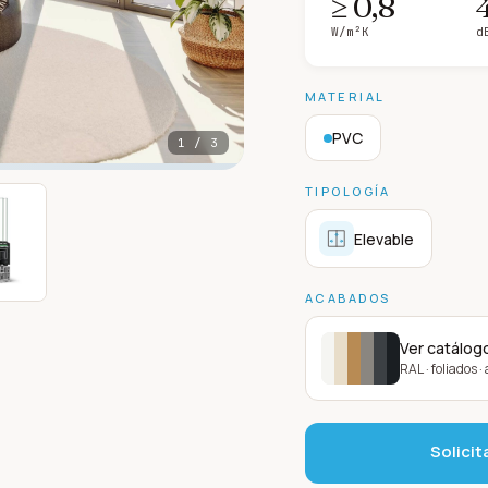
≥ 0,8
W/m²K
d
MATERIAL
PVC
1
/
3
TIPOLOGÍA
Elevable
ACABADOS
Ver catálog
RAL · foliados 
Solicit