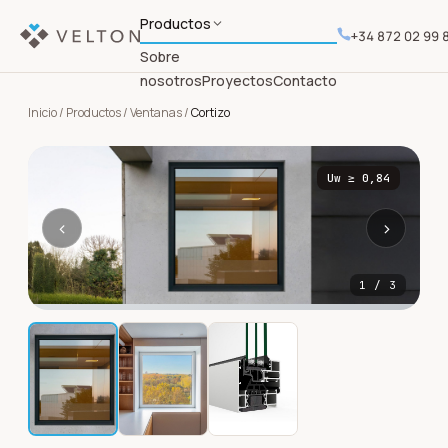
Productos
+34 872 02 99 
Sobre
nosotros
Proyectos
Contacto
Inicio
/
Productos
/
Ventanas
/
Cortizo
Uw
≥ 0,84
‹
›
1
/
3