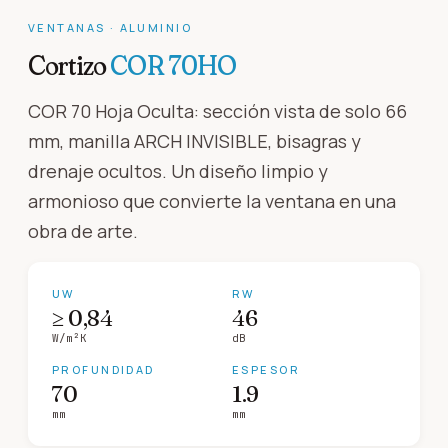
VENTANAS
·
ALUMINIO
Cortizo
COR 70HO
COR 70 Hoja Oculta: sección vista de solo 66
mm, manilla ARCH INVISIBLE, bisagras y
drenaje ocultos. Un diseño limpio y
armonioso que convierte la ventana en una
obra de arte.
UW
RW
≥ 0,84
46
W/m²K
dB
PROFUNDIDAD
ESPESOR
70
1.9
mm
mm