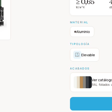
≥ 0,65
W/m²K
d
MATERIAL
Aluminio
TIPOLOGÍA
Elevable
ACABADOS
Ver catálog
RAL · foliados 