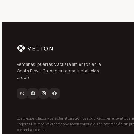
Ventanas, puertas y acristalamientos en la
Costa Brava. Calidad europea, instalación
propia.
Los precios, plazos y características técnicas publicados en este sitio tie
Sagaro SL se reserva el derecho a modificar cualquier información sin pre
por ambas partes.