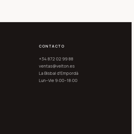
CONTACTO
+34 872 02 99 88
ventas@velton.es
La Bisbal d'Empordà
Lun–Vie 9:00–18:00