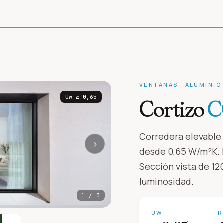
VENTANAS
·
ALUMINIO
Uw
≥ 0,65
Cortizo
C
Corredera elevable
›
desde 0,65 W/m²K. 
Sección vista de 1
luminosidad.
1
/
3
UW