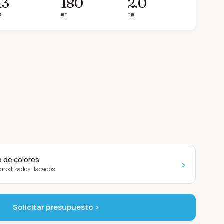
43
180
2.0
B
mm
mm
o de colores
›
· anodizados · lacados
Solicitar presupuesto ›