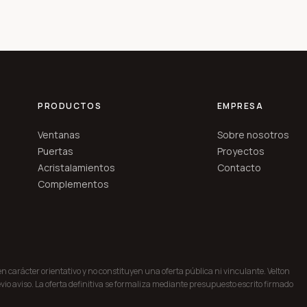
PRODUCTOS
EMPRESA
Ventanas
Sobre nosotros
Puertas
Proyectos
Acristalamientos
Contacto
Complementos
nen carácter orientativo y no constituyen una oferta pública ni vinculante. Velton
vio aviso. La oferta definitiva se formaliza mediante presupuesto escrito firmado