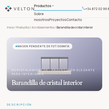
Productos
+34 872 02 99 
Sobre
nosotros
Proyectos
Contacto
Inicio
/
Productos
/
Acristalamientos
/
Barandilla de cristal interior
IMAGEN PENDIENTE DE FOTOGRAFÍA
ACRISTALAMIENTOS
·
PROTECCIÓN ELEGANTE
PARA INTERIORES
Barandilla de cristal interior
DESCRIPCIÓN